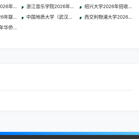
学生简章
2026年通过全国联招考试招收华侨港澳台学生简章
浙江音乐学院2026年华侨港澳台本科招生专业考试合
绍兴大学2026年招收华
区本科招生考试专业合格分数线及成绩查询公告
26年联合招收艺术类华侨港澳台学生简章
中国地质大学（武汉）2026年招收港澳台侨学生 艺
西交利物浦大学2026年
专业考试考生须知
6年华侨港澳台艺术、体育类招生公告